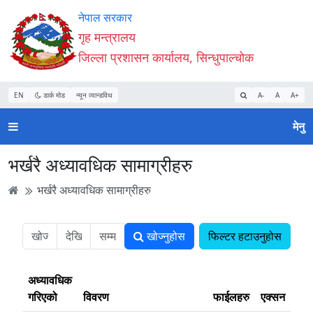
Accessibility
मुख्य
मुख्य
वेबसाइट
नेपाल सरकार
Mode
सामाग्री
नेभिगेसन
खोजमा
गृह मन्त्रालय
सुरु
पढ्नुहाेस्
पढ्नुहाेस्
जानुहोस्
जिल्ला प्रशासन कार्यालय, सिन्धुपाल्चोक
गर्नुहोस्
EN
डार्क मोड
न्यून व्यान्डविथ
A-
A
A+
मेनु
भर्खरै अध्यावधिक सामाग्रीहरु
भर्खरै अध्यावधिक सामाग्रीहरु
खोज्नुहोस
फिल्टर हटाउनुहोस
अध्यावधिक
गरिएको
विवरण
फाईलहरु
एक्सन