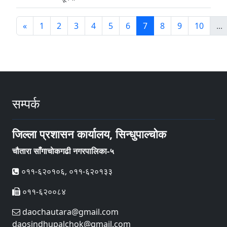
«
1
2
3
4
5
6
7
8
9
10
...
सम्पर्क
जिल्ला प्रशासन कार्यालय, सिन्धुपाल्चोक
चौतारा साँगाचाेकगढी नगरपालिका-५
०११-६२०१०६, ०११-६२०१३३
०११-६२००८४
daochautara@gmail.com
daosindhupalchok@gmail.com