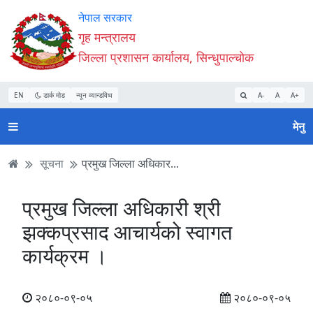
Accessibility
मुख्य
मुख्य
वेबसाइट
नेपाल सरकार
Mode
सामाग्री
नेभिगेसन
खोजमा
गृह मन्त्रालय
सुरु
पढ्नुहाेस्
पढ्नुहाेस्
जानुहोस्
जिल्ला प्रशासन कार्यालय, सिन्धुपाल्चोक
गर्नुहोस्
EN
डार्क मोड
न्यून व्यान्डविथ
A-
A
A+
मेनु
सूचना
प्रमुख जिल्ला अधिकार...
प्रमुख जिल्ला अधिकारी श्री
झक्कप्रसाद आचार्यको स्वागत
कार्यक्रम ।
२०८०-०९-०५
२०८०-०९-०५