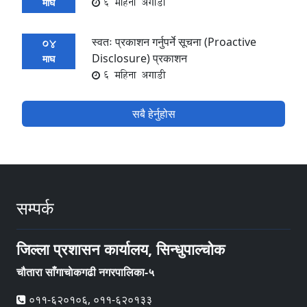
6 महिना अगाडी
माघ
स्वतः प्रकाशन गर्नुपर्ने सूचना (Proactive
04
Disclosure) प्रकाशन
माघ
6 महिना अगाडी
सबै हेर्नुहोस
सम्पर्क
जिल्ला प्रशासन कार्यालय, सिन्धुपाल्चोक
चौतारा साँगाचाेकगढी नगरपालिका-५
०११-६२०१०६, ०११-६२०१३३