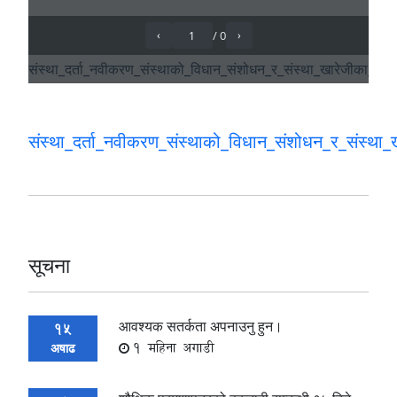
संस्था_दर्ता_नवीकरण_संस्थाको_विधान_संशोधन_र_संस्थ
सूचना
आवश्यक सतर्कता अपनाउनु हुन।
15
1 महिना अगाडी
अषाढ