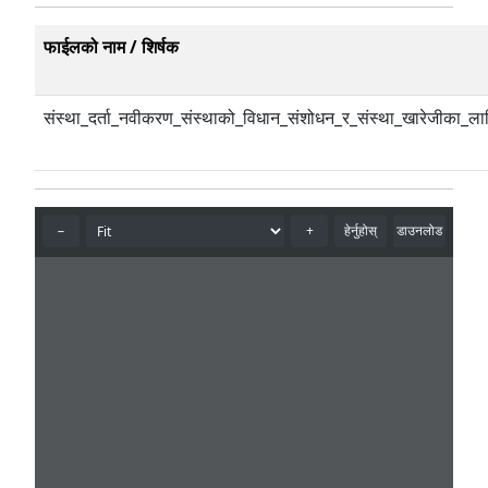
फाईलको नाम / शिर्षक
संस्था_दर्ता_नवीकरण_संस्थाको_विधान_संशोधन_र_संस्था_खारेजीका_