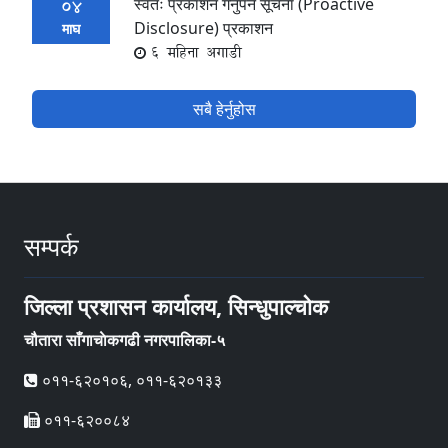
स्वतः प्रकाशन गर्नुपर्ने सूचना (Proactive
04
Disclosure) प्रकाशन
माघ
6 महिना अगाडी
सबै हेर्नुहोस
सम्पर्क
जिल्ला प्रशासन कार्यालय, सिन्धुपाल्चोक
चौतारा साँगाचाेकगढी नगरपालिका-५
०११-६२०१०६, ०११-६२०१३३
०११-६२००८४