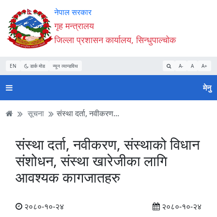
Accessibility
मुख्य
मुख्य
वेबसाइट
नेपाल सरकार
Mode
सामाग्री
नेभिगेसन
खोजमा
गृह मन्त्रालय
सुरु
पढ्नुहाेस्
पढ्नुहाेस्
जानुहोस्
जिल्ला प्रशासन कार्यालय, सिन्धुपाल्चोक
गर्नुहोस्
EN
डार्क मोड
न्यून व्यान्डविथ
A-
A
A+
मेनु
सूचना
संस्था दर्ता, नवीकरण...
संस्था दर्ता, नवीकरण, संस्थाको विधान
संशोधन, संस्था खारेजीका लागि
आवश्यक कागजातहरु
२०८०-१०-२४
२०८०-१०-२४