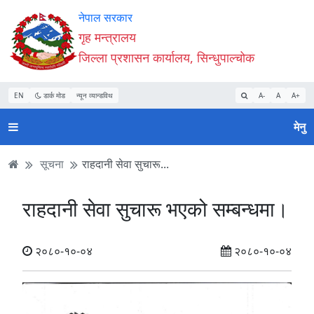
Accessibility
मुख्य
मुख्य
वेबसाइट
नेपाल सरकार
Mode
सामाग्री
नेभिगेसन
खोजमा
गृह मन्त्रालय
सुरु
पढ्नुहाेस्
पढ्नुहाेस्
जानुहोस्
जिल्ला प्रशासन कार्यालय, सिन्धुपाल्चोक
गर्नुहोस्
EN
डार्क मोड
न्यून व्यान्डविथ
A-
A
A+
मेनु
सूचना
राहदानी सेवा सुचारू...
राहदानी सेवा सुचारू भएको सम्बन्धमा।
२०८०-१०-०४
२०८०-१०-०४