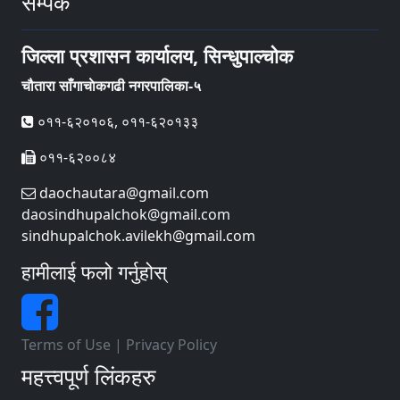
सम्पर्क
जिल्ला प्रशासन कार्यालय, सिन्धुपाल्चोक
चौतारा साँगाचाेकगढी नगरपालिका-५
०११-६२०१०६, ०११-६२०१३३
०११-६२००८४
daochautara@gmail.com
daosindhupalchok@gmail.com
sindhupalchok.avilekh@gmail.com
हामीलाई फलो गर्नुहोस्
Terms of Use
|
Privacy Policy
महत्त्वपूर्ण लिंकहरु