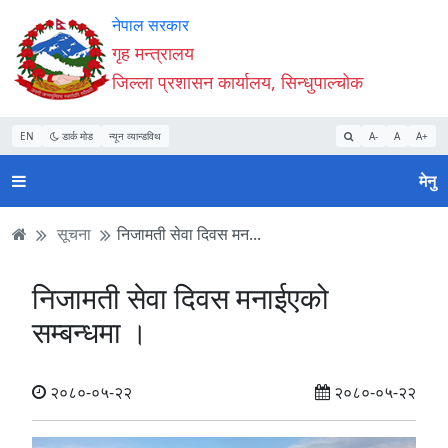
Accessibility
मुख्य
मुख्य
वेबसाइट
नेपाल सरकार
Mode
सामाग्री
नेभिगेसन
खोजमा
गृह मन्त्रालय
सुरु
पढ्नुहाेस्
पढ्नुहाेस्
जानुहोस्
जिल्ला प्रशासन कार्यालय, सिन्धुपाल्चोक
गर्नुहोस्
EN
डार्क मोड
न्यून व्यान्डविथ
A-
A
A+
मेनु
सूचना
निजामती सेवा दिवस मन...
निजामती सेवा दिवस मनाईएको
सम्बन्धमा ।
२०८०-०५-२२
२०८०-०५-२२