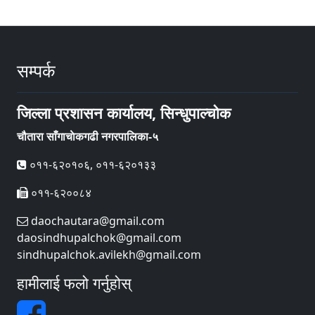
सम्पर्क
जिल्ला प्रशासन कार्यालय, सिन्धुपाल्चोक
चौतारा साँगाचाेकगढी नगरपालिका-५
०११-६२०१०६, ०११-६२०१३३
०११-६२००८४
daochautara@gmail.com
daosindhupalchok@gmail.com
sindhupalchok.avilekh@gmail.com
हामीलाई फलो गर्नुहोस्