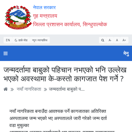
Accessibility
मुख्य
मुख्य
वेबसाइट
नेपाल सरकार
Mode
सामाग्री
नेभिगेसन
खोजमा
गृह मन्त्रालय
सुरु
पढ्नुहाेस्
पढ्नुहाेस्
जानुहोस्
जिल्ला प्रशासन कार्यालय, सिन्धुपाल्चोक
गर्नुहोस्
EN
डार्क मोड
न्यून व्यान्डविथ
A-
A
A+
मेनु
जन्मदर्तामा बाबुको पहिचान नभएको भनि उल्लेख
भएको अवस्थामा के-कस्तो कागजात पेश गर्ने ?
नयाँ नागरिकता
जन्मदर्तामा बाबुको प...
नयाँ नागरिकता बनाउँदा आवश्यक पर्ने कागजातका अतिरिक्त
अस्पतालमा जन्म भएको भए अस्पतालले जारी गरेको जन्म दर्ता
वडा मुचुल्का