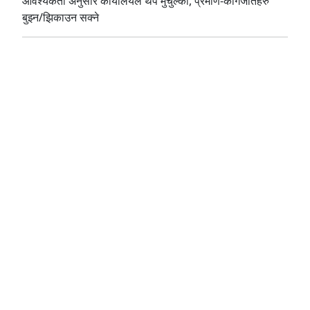
आवश्यकता अनुसार कार्यालयले थप मुचुल्का, प्रमाण-कागजातहरु
बुझ्‍न/झिकाउन सक्ने