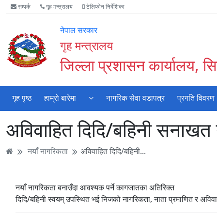
Accessibility
मुख्य
मुख्य
वेबसाइट
सम्पर्क
गृह मन्त्रालय
टेलिफोन निर्देशिका
Mode
सामाग्री
नेभिगेसन
खोजमा
सुरु
पढ्नुहाेस्
पढ्नुहाेस्
जानुहोस्
नेपाल सरकार
गर्नुहोस्
गृह मन्त्रालय
जिल्ला प्रशासन कार्यालय, सिन
गृह पृष्ठ
हाम्रो बारेमा
नागरिक सेवा वडापत्र
प्रगति विवरण
अविवाहित दिदि/बहिनी सनाखत गर्
नयाँ नागरिकता
अविवाहित दिदि/बहिनी...
नयाँ नागरिकता बनाउँदा आवश्यक पर्ने कागजातका अतिरिक्त
दिदि/बहिनी स्वयम् उपस्थित भई निजको नागरिकता, नाता प्रमाणित र अविवाह