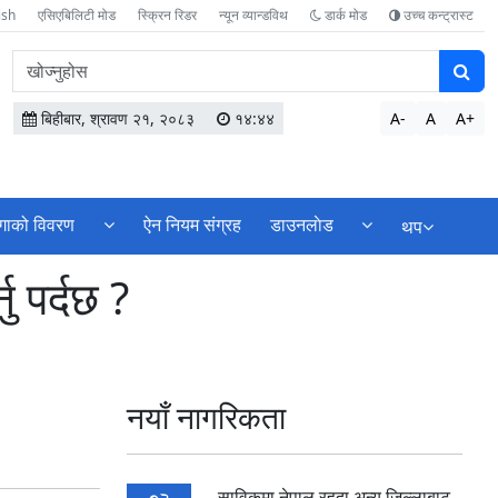
ish
एसिएबिलिटी मोड
स्क्रिन रिडर
न्यून व्यान्डविथ
डार्क मोड
उच्च कन्ट्रास्ट
वेबसाइटमा
सामग्री
खोज्नुहोस
बिहीबार, श्रावण २१, २०८३
१४:४४
A-
A
A+
्गाको विवरण
ऐन नियम संग्रह
डाउनलाेड
थप
 पर्दछ ?
नयाँ नागरिकता
साविकमा नेपाल रहदा अन्य जिल्लाबाट