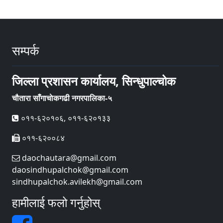
सम्पर्क
जिल्ला प्रशासन कार्यालय, सिन्धुपाल्चोक
चौतारा साँगाचाेकगढी नगरपालिका-५
०११-६२०१०६, ०११-६२०१३३
०११-६२००८४
daochautara@gmail.com
daosindhupalchok@gmail.com
sindhupalchok.avilekh@gmail.com
हामीलाई फलो गर्नुहोस्