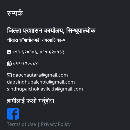
सम्पर्क
जिल्ला प्रशासन कार्यालय, सिन्धुपाल्चोक
चौतारा साँगाचाेकगढी नगरपालिका-५
०११-६२०१०६, ०११-६२०१३३
०११-६२००८४
daochautara@gmail.com
daosindhupalchok@gmail.com
sindhupalchok.avilekh@gmail.com
हामीलाई फलो गर्नुहोस्
Terms of Use
|
Privacy Policy