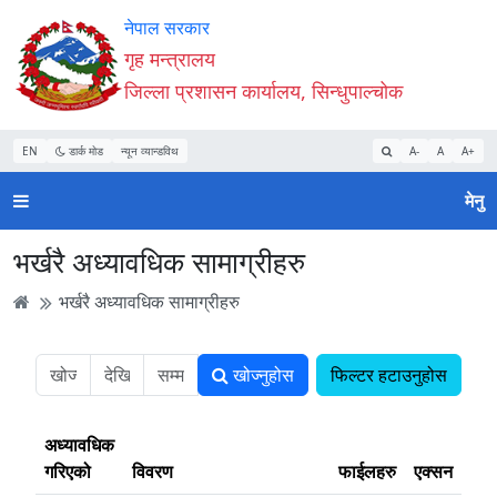
Accessibility
मुख्य
मुख्य
वेबसाइट
नेपाल सरकार
Mode
सामाग्री
नेभिगेसन
खोजमा
गृह मन्त्रालय
सुरु
पढ्नुहाेस्
पढ्नुहाेस्
जानुहोस्
जिल्ला प्रशासन कार्यालय, सिन्धुपाल्चोक
गर्नुहोस्
EN
डार्क मोड
न्यून व्यान्डविथ
A-
A
A+
मेनु
भर्खरै अध्यावधिक सामाग्रीहरु
भर्खरै अध्यावधिक सामाग्रीहरु
खोज्नुहोस
फिल्टर हटाउनुहोस
अध्यावधिक
गरिएको
विवरण
फाईलहरु
एक्सन