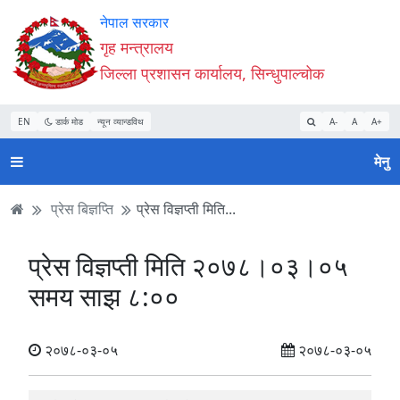
Accessibility
मुख्य
मुख्य
वेबसाइट
नेपाल सरकार
Mode
सामाग्री
नेभिगेसन
खोजमा
गृह मन्त्रालय
सुरु
पढ्नुहाेस्
पढ्नुहाेस्
जानुहोस्
जिल्ला प्रशासन कार्यालय, सिन्धुपाल्चोक
गर्नुहोस्
EN
डार्क मोड
न्यून व्यान्डविथ
A-
A
A+
मेनु
प्रेस बिज्ञप्ति
प्रेस विज्ञप्ती मिति...
प्रेस विज्ञप्ती मिति २०७८।०३।०५
समय साझ ८:००
२०७८-०३-०५
२०७८-०३-०५