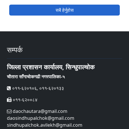
सबै हेर्नुहोस
सम्पर्क
जिल्ला प्रशासन कार्यालय, सिन्धुपाल्चोक
चौतारा साँगाचाेकगढी नगरपालिका-५
०११-६२०१०६, ०११-६२०१३३
०११-६२००८४
daochautara@gmail.com
daosindhupalchok@gmail.com
sindhupalchok.avilekh@gmail.com