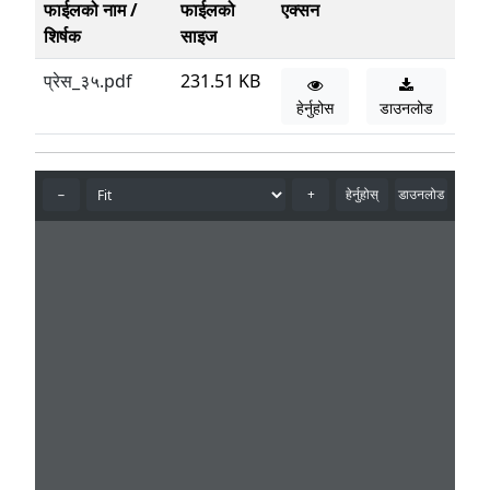
फाईलको नाम /
फाईलको
एक्सन
शिर्षक
साइज
प्रेस_३५.pdf
231.51 KB
हेर्नुहोस
डाउनलोड