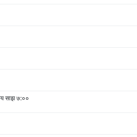
समय साझ ७:००