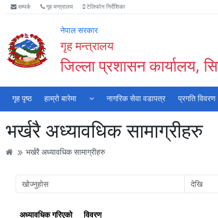
Accessibility
मुख्य
मुख्य
वेबसाइट
सम्पर्क
गृह मन्त्रालय
टेलिफोन निर्देशिका
Mode
सामाग्री
नेभिगेसन
खोजमा
सुरु
पढ्नुहाेस्
पढ्नुहाेस्
जानुहोस्
नेपाल सरकार
गर्नुहोस्
गृह मन्त्रालय
जिल्ला प्रशासन कार्यालय, सिन
गृह पृष्ठ
हाम्रो बारेमा
नागरिक सेवा वडापत्र
प्रगति विवरण
भर्खरै अध्यावधिक सामाग्रीहरु
भर्खरै अध्यावधिक सामाग्रीहरु
अध्यावधिक गरिएको
विवरण