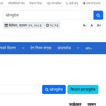
ish
एसिएबिलिटी मोड
स्क्रिन रिडर
न्यून व्यान्डविथ
डार्क मोड
उच्च कन्ट्रास्ट
वेबसाइटमा
सामग्री
खोज्नुहोस
बिहीबार, श्रावण २१, २०८३
१८:१३
A-
A
A+
्गाको विवरण
ऐन नियम संग्रह
डाउनलाेड
थप
खोज्नुहोस
फिल्टर हटाउनुहोस
फाईलहरु
एक्सन