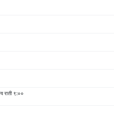
मय राती ९:००