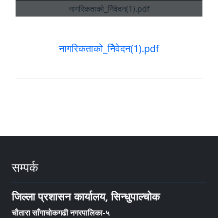
नागरिकताको_निेवेदन(1).pdf
सम्पर्क
जिल्ला प्रशासन कार्यालय, सिन्धुपाल्चोक
चौतारा साँगाचाेकगढी नगरपालिका-५