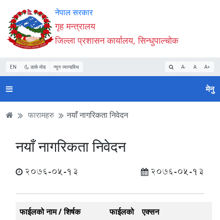
Accessibility
मुख्य
मुख्य
वेबसाइट
नेपाल सरकार
Mode
सामाग्री
नेभिगेसन
खोजमा
गृह मन्त्रालय
सुरु
पढ्नुहाेस्
पढ्नुहाेस्
जानुहोस्
जिल्ला प्रशासन कार्यालय, सिन्धुपाल्चोक
गर्नुहोस्
EN
डार्क मोड
न्यून व्यान्डविथ
A-
A
A+
मेनु
फारामहरु
नयाँ नागरिकता निवेदन
नयाँ नागरिकता निवेदन
2076-05-13
2076-05-13
फाईलको नाम / शिर्षक
फाईलको
एक्सन