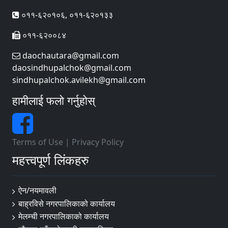
०११-६२०१०६, ०११-६२०१३३
०११-६२००८४
daochautara@gmail.com
daosindhupalchok@gmail.com
sindhupalchok.avilekh@gmail.com
हामीलाई फलो गर्नुहोस्
Terms of Use
|
Privacy Policy
महत्त्वपूर्ण लिंकहरु
ऐन/नयमावली
बाह्रविसे नगरपालिकाको कार्यालय
मेलम्ची नगरपालिकाको कार्यालय