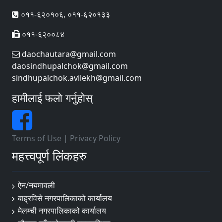
०११-६२०१०६, ०११-६२०१३३
०११-६२००८४
daochautara@gmail.com
daosindhupalchok@gmail.com
sindhupalchok.avilekh@gmail.com
हामीलाई फलो गर्नुहोस्
Terms of Use
|
Privacy Policy
महत्त्वपूर्ण लिंकहरु
ऐन/नयमावली
बाह्रविसे नगरपालिकाको कार्यालय
मेलम्ची नगरपालिकाको कार्यालय