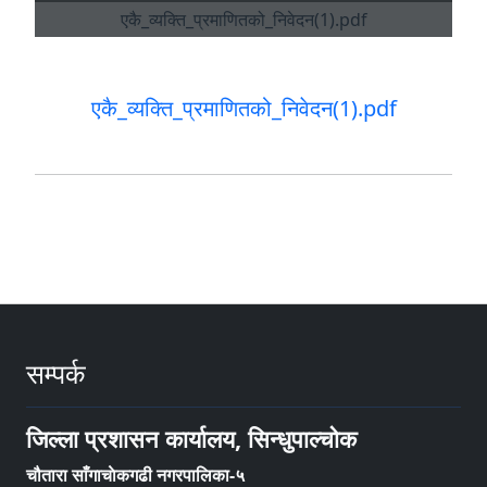
एकै_व्यक्ति_प्रमाणितको_निवेदन(1).pdf
सम्पर्क
जिल्ला प्रशासन कार्यालय, सिन्धुपाल्चोक
चौतारा साँगाचाेकगढी नगरपालिका-५