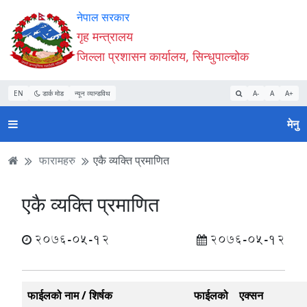
Accessibility
मुख्य
मुख्य
वेबसाइट
नेपाल सरकार
Mode
सामाग्री
नेभिगेसन
खोजमा
गृह मन्त्रालय
सुरु
पढ्नुहाेस्
पढ्नुहाेस्
जानुहोस्
जिल्ला प्रशासन कार्यालय, सिन्धुपाल्चोक
गर्नुहोस्
EN
डार्क मोड
न्यून व्यान्डविथ
A-
A
A+
मेनु
फारामहरु
एकै व्यक्ति प्रमाणित
एकै व्यक्ति प्रमाणित
2076-05-12
2076-05-12
फाईलको नाम / शिर्षक
फाईलको
एक्सन