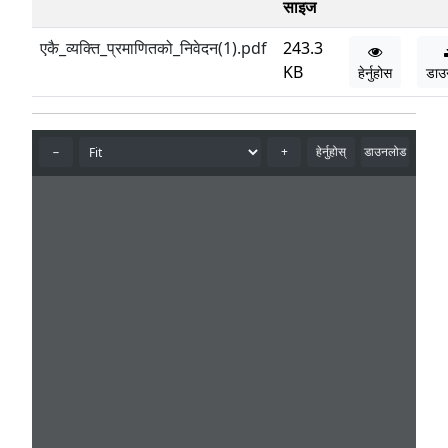
साइज
एकै_व्यक्ति_प्रमाणितको_निवेदन(1).pdf
243.3
KB
हेर्नुहोस
डाउ