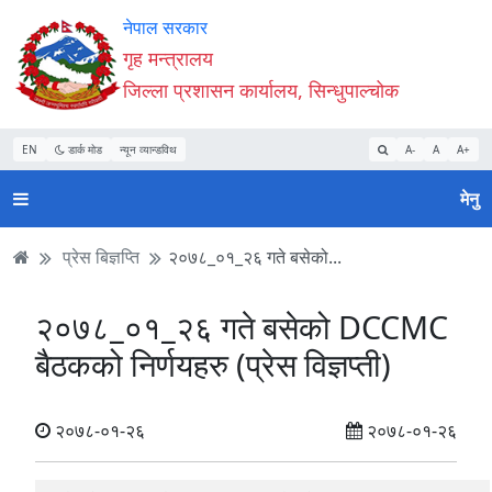
Accessibility
मुख्य
मुख्य
वेबसाइट
नेपाल सरकार
Mode
सामाग्री
नेभिगेसन
खोजमा
गृह मन्त्रालय
सुरु
पढ्नुहाेस्
पढ्नुहाेस्
जानुहोस्
जिल्ला प्रशासन कार्यालय, सिन्धुपाल्चोक
गर्नुहोस्
EN
डार्क मोड
न्यून व्यान्डविथ
A-
A
A+
मेनु
प्रेस बिज्ञप्ति
२०७८_०१_२६ गते बसेको...
२०७८_०१_२६ गते बसेको DCCMC
बैठकको निर्णयहरु (प्रेस विज्ञप्ती)
२०७८-०१-२६
२०७८-०१-२६