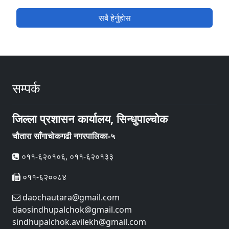
सबै हेर्नुहोस
सम्पर्क
जिल्ला प्रशासन कार्यालय, सिन्धुपाल्चोक
चौतारा साँगाचाेकगढी नगरपालिका-५
०११-६२०१०६, ०११-६२०१३३
०११-६२००८४
daochautara@gmail.com
daosindhupalchok@gmail.com
sindhupalchok.avilekh@gmail.com