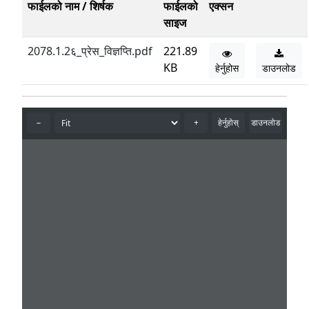
फाईलको नाम / शिर्षक
फाईलको
एक्सन
साइज
2078.1.2६_प्रेस_विज्ञप्ति.pdf
221.89
KB
हेर्नुहोस
डाउनलोड