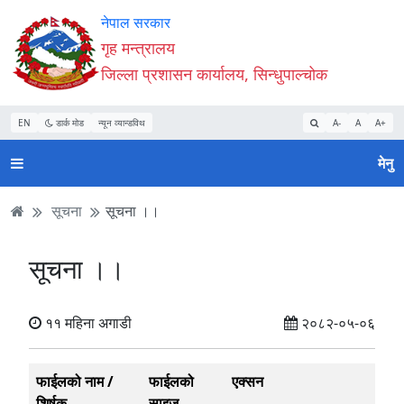
Accessibility
मुख्य
मुख्य
वेबसाइट
नेपाल सरकार
Mode
सामाग्री
नेभिगेसन
खोजमा
गृह मन्त्रालय
सुरु
पढ्नुहाेस्
पढ्नुहाेस्
जानुहोस्
जिल्ला प्रशासन कार्यालय, सिन्धुपाल्चोक
गर्नुहोस्
EN
डार्क मोड
न्यून व्यान्डविथ
A-
A
A+
मेनु
सूचना
सूचना ।।
सूचना ।।
११ महिना अगाडी
२०८२-०५-०६
फाईलको नाम /
फाईलको
एक्सन
शिर्षक
साइज