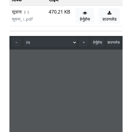
सूचना ।।
470.21 KB
सूचना_।.pdf
हेर्नुहोस
डाउनलोड