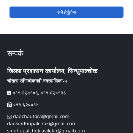
सबै हेर्नुहोस
सम्पर्क
जिल्ला प्रशासन कार्यालय, सिन्धुपाल्चोक
चौतारा साँगाचाेकगढी नगरपालिका-५
०११-६२०१०६, ०११-६२०१३३
०११-६२००८४
daochautara@gmail.com
daosindhupalchok@gmail.com
sindhupalchok.avilekh@gmail.com