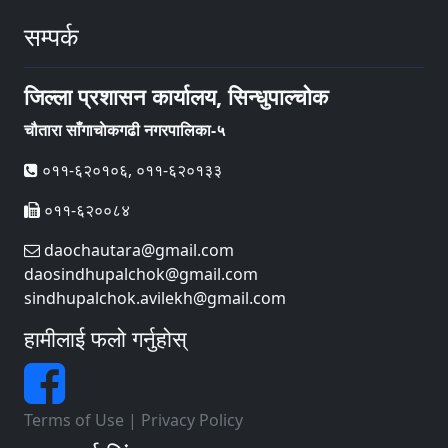
सम्पर्क
जिल्ला प्रशासन कार्यालय, सिन्धुपाल्चोक
चौतारा साँगाचाेकगढी नगरपालिका-५
०११-६२०१०६, ०११-६२०१३३
०११-६२००८४
daochautara@gmail.com
daosindhupalchok@gmail.com
sindhupalchok.avilekh@gmail.com
हामीलाई फलो गर्नुहोस्
Terms of Use
|
Privacy Policy