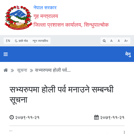
Accessibility
मुख्य
मुख्य
वेबसाइट
नेपाल सरकार
Mode
सामाग्री
नेभिगेसन
खोजमा
गृह मन्त्रालय
सुरु
पढ्नुहाेस्
पढ्नुहाेस्
जानुहोस्
जिल्ला प्रशासन कार्यालय, सिन्धुपाल्चोक
गर्नुहोस्
EN
डार्क मोड
न्यून व्यान्डविथ
A-
A
A+
मेनु
सूचना
सभ्यरुपमा होली पर्व...
सभ्यरुपमा होली पर्व मनाउने सम्बन्धी
सूचना
२०७९-११-२१
२०७९-११-२१