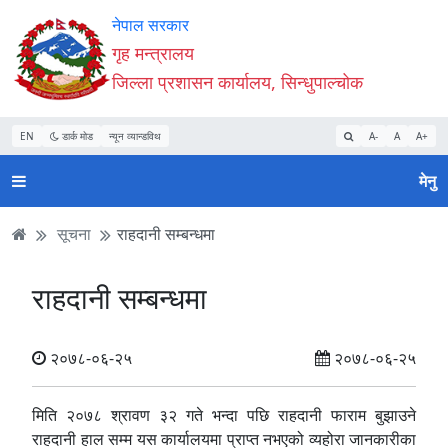
Accessibility
मुख्य
मुख्य
वेबसाइट
नेपाल सरकार
Mode
सामाग्री
नेभिगेसन
खोजमा
गृह मन्त्रालय
सुरु
पढ्नुहाेस्
पढ्नुहाेस्
जानुहोस्
जिल्ला प्रशासन कार्यालय, सिन्धुपाल्चोक
गर्नुहोस्
EN
डार्क मोड
न्यून व्यान्डविथ
A-
A
A+
मेनु
सूचना
राहदानी सम्बन्धमा
राहदानी सम्बन्धमा
२०७८-०६-२५
२०७८-०६-२५
मिति २०७८ श्रावण ३२ गते भन्दा पछि राहदानी फाराम बुझाउने
राहदानी हाल सम्म यस कार्यालयमा प्राप्त नभएको व्यहोरा जानकारीका