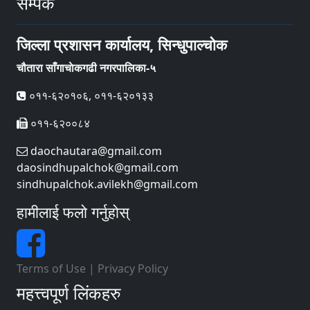
सम्पर्क
जिल्ला प्रशासन कार्यालय, सिन्धुपाल्चोक
चौतारा साँगाचाेकगढी नगरपालिका-५
०११-६२०१०६, ०११-६२०१३३
०११-६२००८४
daochautara@gmail.com
daosindhupalchok@gmail.com
sindhupalchok.avilekh@gmail.com
हामीलाई फलो गर्नुहोस्
Terms of Use
|
Privacy Policy
महत्त्वपूर्ण लिंकहरु