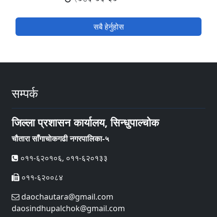
सबै हेर्नुहोस
सम्पर्क
जिल्ला प्रशासन कार्यालय, सिन्धुपाल्चोक
चौतारा साँगाचाेकगढी नगरपालिका-५
०११-६२०१०६, ०११-६२०१३३
०११-६२००८४
daochautara@gmail.com
daosindhupalchok@gmail.com