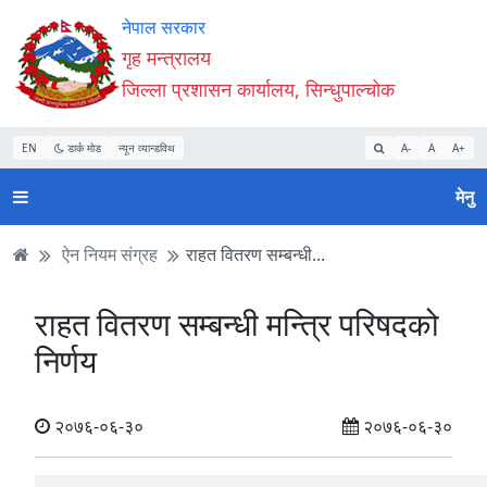
Accessibility
मुख्य
मुख्य
वेबसाइट
नेपाल सरकार
Mode
सामाग्री
नेभिगेसन
खोजमा
गृह मन्त्रालय
सुरु
पढ्नुहाेस्
पढ्नुहाेस्
जानुहोस्
जिल्ला प्रशासन कार्यालय, सिन्धुपाल्चोक
गर्नुहोस्
EN
डार्क मोड
न्यून व्यान्डविथ
A-
A
A+
मेनु
ऐन नियम संग्रह
राहत वितरण सम्बन्धी...
राहत वितरण सम्बन्धी मन्त्रि परिषदको
निर्णय
२०७६-०६-३०
२०७६-०६-३०