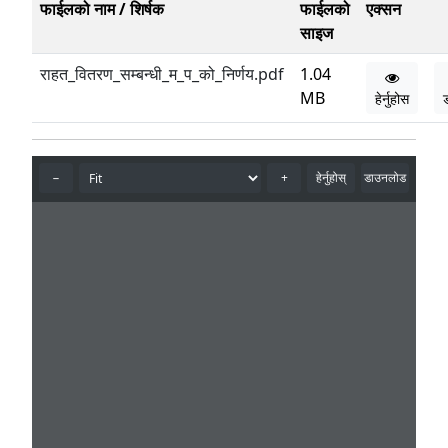
फाईलको नाम / शिर्षक
फाईलको
एक्सन
साइज
राहत_वितरण_सम्बन्धी_म_प_को_निर्णय.pdf
1.04
MB
हेर्नुहोस