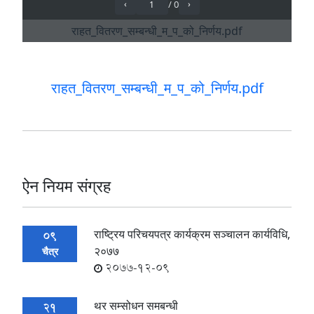
राहत_वितरण_सम्बन्धी_म_प_को_निर्णय.pdf
ऐन नियम संग्रह
राष्ट्रिय परिचयपत्र कार्यक्रम सञ्चालन कार्यविधि,
09
२०७७
चैत्र
2077-12-09
थर सम्सोधन समबन्धी
21