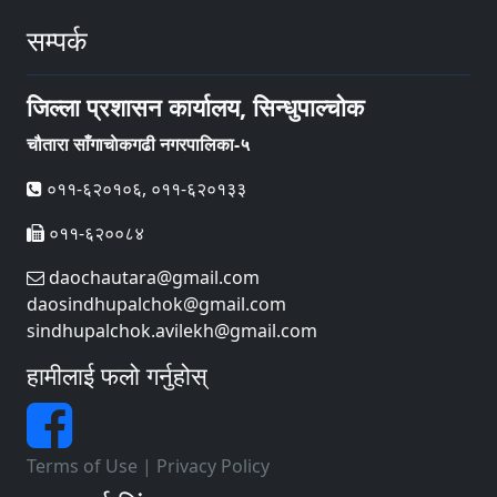
सम्पर्क
जिल्ला प्रशासन कार्यालय, सिन्धुपाल्चोक
चौतारा साँगाचाेकगढी नगरपालिका-५
०११-६२०१०६, ०११-६२०१३३
०११-६२००८४
daochautara@gmail.com
daosindhupalchok@gmail.com
sindhupalchok.avilekh@gmail.com
हामीलाई फलो गर्नुहोस्
Terms of Use
|
Privacy Policy