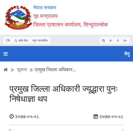
Accessibility
मुख्य
मुख्य
वेबसाइट
नेपाल सरकार
Mode
सामाग्री
नेभिगेसन
खोजमा
गृह मन्त्रालय
सुरु
पढ्नुहाेस्
पढ्नुहाेस्
जानुहोस्
जिल्ला प्रशासन कार्यालय, सिन्धुपाल्चोक
गर्नुहोस्
EN
डार्क मोड
न्यून व्यान्डविथ
A-
A
A+
मेनु
सूचना
प्रमुख जिल्ला अधिकार...
प्रमुख जिल्ला अधिकारी ज्यूद्धारा पुनः
निषेधाज्ञा थप
२०७७-०५-०८
२०७७-०५-०८