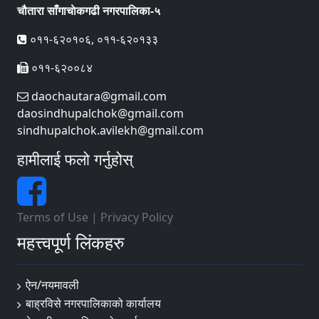
चौतारा साँगाचाेकगढी नगरपालिका-५
०११-६२०१०६, ०११-६२०१३३
०११-६२००८४
daochautara@gmail.com
daosindhupalchok@gmail.com
sindhupalchok.avilekh@gmail.com
हामीलाई फलो गर्नुहोस्
Terms of Use
|
Privacy Policy
महत्त्वपूर्ण लिंकहरु
ऐन/नयमावली
बाह्रविसे नगरपालिकाको कार्यालय