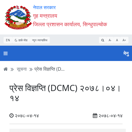
Accessibility
मुख्य
मुख्य
वेबसाइट
नेपाल सरकार
Mode
सामाग्री
नेभिगेसन
खोजमा
गृह मन्त्रालय
सुरु
पढ्नुहाेस्
पढ्नुहाेस्
जानुहोस्
जिल्ला प्रशासन कार्यालय, सिन्धुपाल्चोक
गर्नुहोस्
EN
डार्क मोड
न्यून व्यान्डविथ
A-
A
A+
मेनु
सूचना
प्रेस विज्ञप्ति (D...
प्रेस विज्ञप्ति (DCMC) २०७८।०४।
१४
२०७८-०४-१४
२०७८-०४-१४