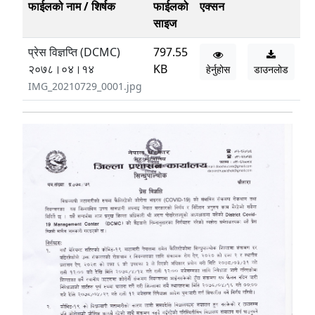
फाईलको नाम / शिर्षक
फाईलको
एक्सन
साइज
प्रेस विज्ञप्ति (DCMC)
797.55
२०७८।०४।१४
KB
हेर्नुहोस
डाउनलोड
IMG_20210729_0001.jpg