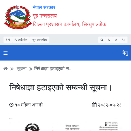
Accessibility
मुख्य
मुख्य
वेबसाइट
नेपाल सरकार
Mode
सामाग्री
नेभिगेसन
खोजमा
गृह मन्त्रालय
सुरु
पढ्नुहाेस्
पढ्नुहाेस्
जानुहोस्
जिल्ला प्रशासन कार्यालय, सिन्धुपाल्चोक
गर्नुहोस्
EN
डार्क मोड
न्यून व्यान्डविथ
A-
A
A+
मेनु
सूचना
निषेधाज्ञा हटाइएको स...
निषेधाज्ञा हटाइएको सम्बन्धी सूचना।
१० महिना अगाडी
२०८२-०५-२८