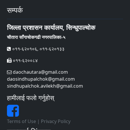
सम्पर्क
जिल्ला प्रशासन कार्यालय, सिन्धुपाल्चोक
चौतारा साँगाचाेकगढी नगरपालिका-५
०११-६२०१०६, ०११-६२०१३३
०११-६२००८४
daochautara@gmail.com
daosindhupalchok@gmail.com
sindhupalchok.avilekh@gmail.com
हामीलाई फलो गर्नुहोस्
Terms of Use
|
Privacy Policy