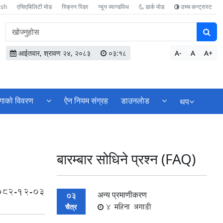
ish
एसिएबिलिटी मोड
स्क्रिन रिडर
न्यून व्यान्डविथ
डार्क मोड
उच्च कन्ट्रास्ट
वेबसाइटमा
सामग्री
खोज्नुहोस
आईतवार, श्रावण २४, २०८३
०३:१८
A-
A
A+
्गाको विवरण
ऐन नियम संग्रह
डाउनलाेड
थप
बारम्बार सोधिने प्रश्‍न (FAQ)
082-12-03
अन्य प्रमाणीकरण
03
4 महिना अगाडी
चैत्र