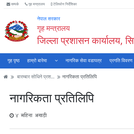
Accessibility
मुख्य
मुख्य
वेबसाइट
सम्पर्क
गृह मन्त्रालय
टेलिफोन निर्देशिका
Mode
सामाग्री
नेभिगेसन
खोजमा
सुरु
पढ्नुहाेस्
पढ्नुहाेस्
जानुहोस्
नेपाल सरकार
गर्नुहोस्
गृह मन्त्रालय
जिल्ला प्रशासन कार्यालय, सिन
गृह पृष्ठ
हाम्रो बारेमा
नागरिक सेवा वडापत्र
प्रगति विवरण
बारम्बार सोधिने प्रश...
नागरिकता प्रतिलिपि
नागरिकता प्रतिलिपि
4 महिना अगाडी