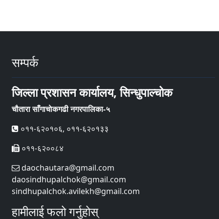
सम्पर्क
जिल्ला प्रशासन कार्यालय, सिन्धुपाल्चोक
चौतारा साँगाचाेकगढी नगरपालिका-५
०११-६२०१०६, ०११-६२०१३३
०११-६२००८४
daochautara@gmail.com
daosindhupalchok@gmail.com
sindhupalchok.avilekh@gmail.com
हामीलाई फलो गर्नुहोस्