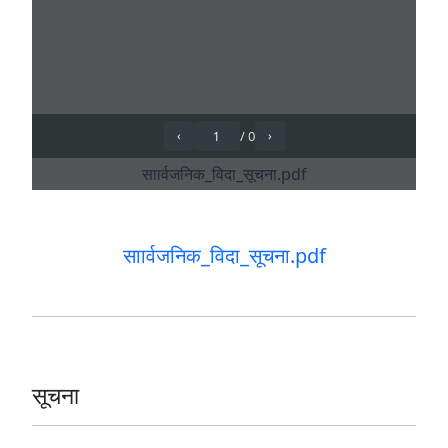
साार्वजनिक_विदा_सूचना.pdf
सूचना