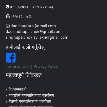
०११-६२०१०६, ०११-६२०१३३
०११-६२००८४
daochautara@gmail.com
daosindhupalchok@gmail.com
sindhupalchok.avilekh@gmail.com
हामीलाई फलो गर्नुहोस्
Terms of Use
|
Privacy Policy
महत्त्वपूर्ण लिंकहरु
ऐन/नयमावली
बाह्रविसे नगरपालिकाको कार्यालय
मेलम्ची नगरपालिकाको कार्यालय