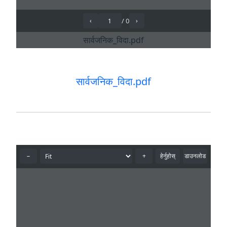
सार्वजनिक_विदा.pdf