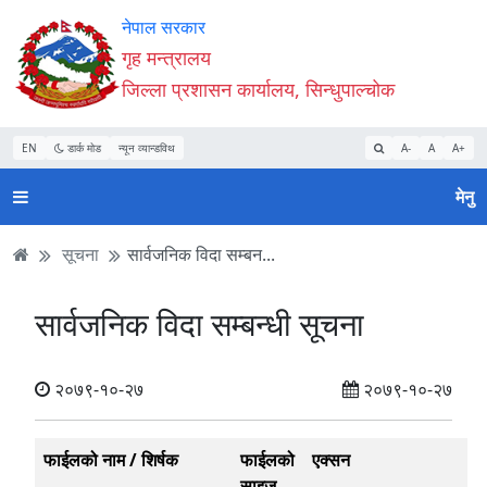
Accessibility
मुख्य
मुख्य
वेबसाइट
नेपाल सरकार
Mode
सामाग्री
नेभिगेसन
खोजमा
गृह मन्त्रालय
सुरु
पढ्नुहाेस्
पढ्नुहाेस्
जानुहोस्
जिल्ला प्रशासन कार्यालय, सिन्धुपाल्चोक
गर्नुहोस्
EN
डार्क मोड
न्यून व्यान्डविथ
A-
A
A+
मेनु
सूचना
सार्वजनिक विदा सम्बन...
सार्वजनिक विदा सम्बन्धी सूचना
२०७९-१०-२७
२०७९-१०-२७
फाईलको नाम / शिर्षक
फाईलको
एक्सन
साइज