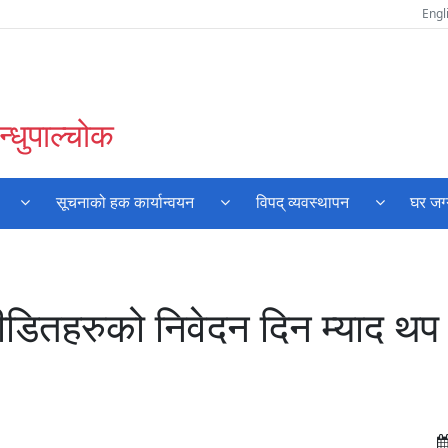
Engl
्धुपाल्चोक
सूचनाको हक कार्यान्वयन
विपद् व्यवस्थापन
घर जग
ीडितहरुको निवेदन दिन म्याद थप