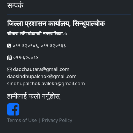
सम्पर्क
जिल्ला प्रशासन कार्यालय, सिन्धुपाल्चोक
चौतारा साँगाचाेकगढी नगरपालिका-५
०११-६२०१०६, ०११-६२०१३३
०११-६२००८४
daochautara@gmail.com
daosindhupalchok@gmail.com
sindhupalchok.avilekh@gmail.com
हामीलाई फलो गर्नुहोस्
Terms of Use
|
Privacy Policy