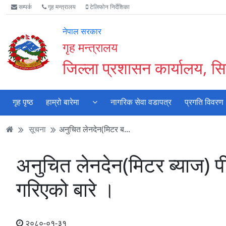
Accessibility
मुख्य
मुख्य
वेबसाइट
सम्पर्क
गृह मन्त्रालय
टेलिफोन निर्देशिका
Mode
सामाग्री
नेभिगेसन
खोजमा
सुरु
पढ्नुहाेस्
पढ्नुहाेस्
जानुहोस्
नेपाल सरकार
गर्नुहोस्
गृह मन्त्रालय
जिल्ला प्रशासन कार्यालय, सिन
गृह पृष्ठ
हाम्रो बारेमा
नागरिक सेवा वडापत्र
प्रगति विवरण
सूचना
अनुचित लेनदेन(मिटर ब...
अनुचित लेनदेन(मिटर ब्याज) प
गरिएको बारे ।
२०८०-०१-३१