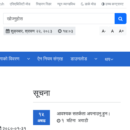
ish
एसिएबिलिटी मोड
स्क्रिन रिडर
न्यून व्यान्डविथ
डार्क मोड
उच्च कन्ट्रास्ट
वेबसाइटमा
सामग्री
खोज्नुहोस
शुक्रबार, श्रावण २२, २०८३
१७:०३
A-
A
A+
्गाको विवरण
ऐन नियम संग्रह
डाउनलाेड
थप
सूचना
आवश्यक सतर्कता अपनाउनु हुन।
15
1 महिना अगाडी
अषाढ
२०८०-०१-३१