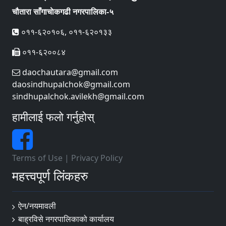
चौतारा साँगाचाेकगढी नगरपालिका-५
०११-६२०१०६, ०११-६२०१३३
०११-६२००८४
daochautara@gmail.com
daosindhupalchok@gmail.com
sindhupalchok.avilekh@gmail.com
हामीलाई फलो गर्नुहोस्
Terms of Use
|
Privacy Policy
महत्त्वपूर्ण लिंकहरु
ऐन/नयमावली
बाह्रविसे नगरपालिकाको कार्यालय