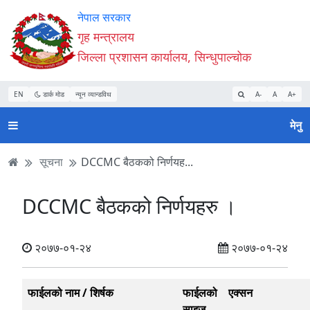
Accessibility
मुख्य
मुख्य
वेबसाइट
नेपाल सरकार
Mode
सामाग्री
नेभिगेसन
खोजमा
गृह मन्त्रालय
सुरु
पढ्नुहाेस्
पढ्नुहाेस्
जानुहोस्
जिल्ला प्रशासन कार्यालय, सिन्धुपाल्चोक
गर्नुहोस्
EN
डार्क मोड
न्यून व्यान्डविथ
A-
A
A+
मेनु
सूचना
DCCMC बैठकको निर्णयह...
DCCMC बैठकको निर्णयहरु ।
२०७७-०१-२४
२०७७-०१-२४
फाईलको नाम / शिर्षक
फाईलको
एक्सन
साइज