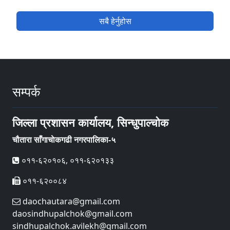
सबै हेर्नुहोस
सम्पर्क
जिल्ला प्रशासन कार्यालय, सिन्धुपाल्चोक
चौतारा साँगाचाेकगढी नगरपालिका-५
०११-६२०१०६, ०११-६२०१३३
०११-६२००८४
daochautara@gmail.com
daosindhupalchok@gmail.com
sindhupalchok.avilekh@gmail.com