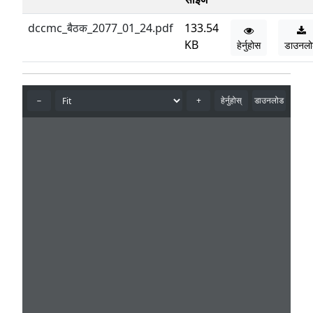
dccmc_बैठक_2077_01_24.pdf
133.54
KB
हेर्नुहोस
डाउनल