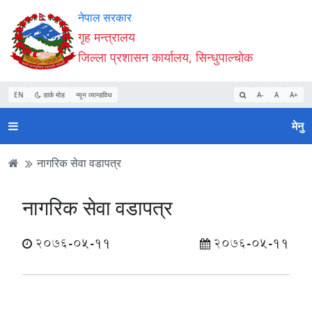
Accessibility
मुख्य
मुख्य
वेबसाइट
नेपाल सरकार
Mode
सामाग्री
नेभिगेसन
खोजमा
गृह मन्त्रालय
सुरु
पढ्नुहाेस्
पढ्नुहाेस्
जानुहोस्
जिल्ला प्रशासन कार्यालय, सिन्धुपाल्चोक
गर्नुहोस्
EN
डार्क मोड
न्यून व्यान्डविथ
A-
A
A+
मेनु
नागरिक सेवा वडापत्र
नागरिक सेवा वडापत्र
2076-05-11
2076-05-11