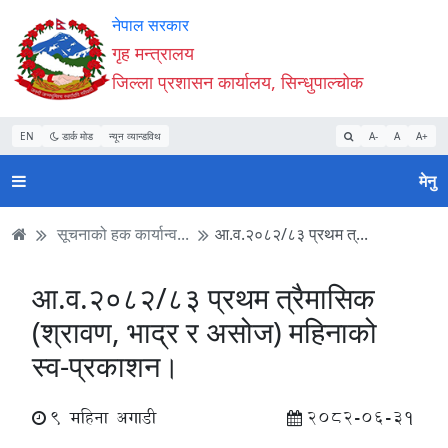
Accessibility
मुख्य
मुख्य
वेबसाइट
नेपाल सरकार
Mode
सामाग्री
नेभिगेसन
खोजमा
गृह मन्त्रालय
सुरु
पढ्नुहाेस्
पढ्नुहाेस्
जानुहोस्
जिल्ला प्रशासन कार्यालय, सिन्धुपाल्चोक
गर्नुहोस्
EN
डार्क मोड
न्यून व्यान्डविथ
A-
A
A+
मेनु
सूचनाको हक कार्यान्व...
आ.व.२०८२/८३ प्रथम त्...
आ.व.२०८२/८३ प्रथम त्रैमासिक
(श्रावण, भाद्र र असोज) महिनाको
स्व-प्रकाशन।
9 महिना अगाडी
2082-06-31