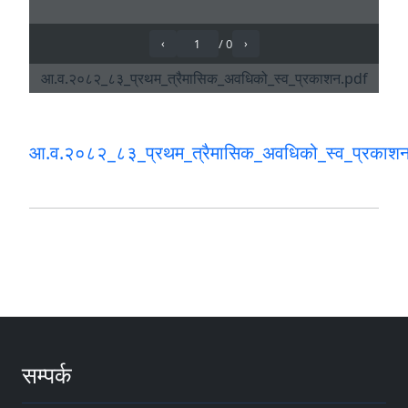
आ.व.२०८२_८३_प्रथम_त्रैमासिक_अवधिको_स्व_प्रकाश
सम्पर्क