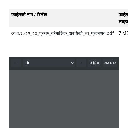
फाईलको नाम / शिर्षक
फाई
साइज
आ.व.२०८२_८३_प्रथम_त्रैमासिक_अवधिको_स्व_प्रकाशन.pdf
7 M