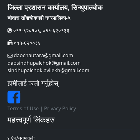
जिल्ला प्रशासन कार्यालय, सिन्धुपाल्चोक
चौतारा साँगाचाेकगढी नगरपालिका-५
०११-६२०१०६, ०११-६२०१३३
०११-६२००८४
daochautara@gmail.com
daosindhupalchok@gmail.com
sindhupalchok.avilekh@gmail.com
हामीलाई फलो गर्नुहोस्
Terms of Use
|
Privacy Policy
महत्त्वपूर्ण लिंकहरु
ऐन/नयमावली