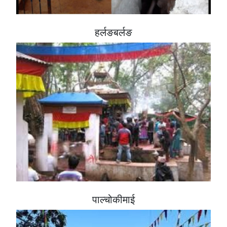
हर्लङबर्लङ
पाल्चोकीमाई