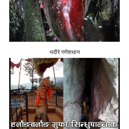
भदौरे गणेशथान