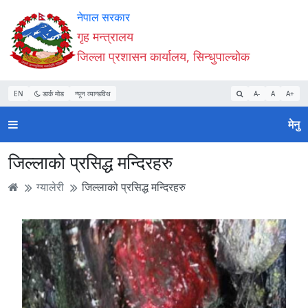
Accessibility
मुख्य
मुख्य
वेबसाइट
नेपाल सरकार
Mode
सामाग्री
नेभिगेसन
खोजमा
गृह मन्त्रालय
सुरु
पढ्नुहाेस्
पढ्नुहाेस्
जानुहोस्
जिल्ला प्रशासन कार्यालय, सिन्धुपाल्चोक
गर्नुहोस्
EN
डार्क मोड
न्यून व्यान्डविथ
A-
A
A+
मेनु
जिल्लाको प्रसिद्ध मन्दिरहरु
ग्यालेरी
जिल्लाको प्रसिद्ध मन्दिरहरु