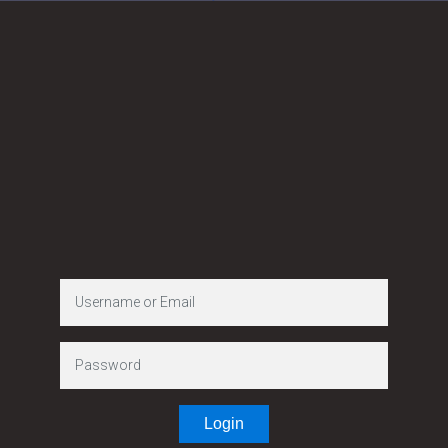
नेपाल सरकार
गृह मन्त्रालय
जिल्ला प्रशासन
कार्यालय,
सिन्धुपाल्चोक
चौतारा साँगाचाेकगढी
नगरपालिका-५
Login